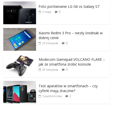
Foto porównanie LG G6 vs Galaxy S7
5
3 maja
Xiaomi Redmi 3 Pro – niezły średniak w
dobrej cenie
0
23 listopada
Modecom Gamepad VOLCANO FLARE –
jak ze smartfona zrobić konsole
0
20 listopada
Test aparatów w smartfonach – czy
cyferki mają znacznie?
2
5 października