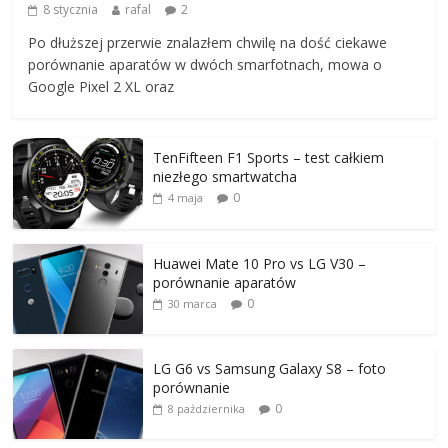
8 stycznia
rafal
2
Po dłuższej przerwie znalazłem chwilę na dość ciekawe
porównanie aparatów w dwóch smarfotnach, mowa o
Google Pixel 2 XL oraz
TenFifteen F1 Sports – test całkiem
niezłego smartwatcha
0
4 maja
Huawei Mate 10 Pro vs LG V30 –
porównanie aparatów
0
30 marca
LG G6 vs Samsung Galaxy S8 – foto
porównanie
0
8 października