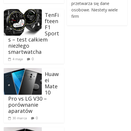
przetwarza się dane
osobowe. Niestety wiele
TenFi
firm
fteen
F1
Sport
s – test całkiem
niezłego
smartwatcha
0
4 maja
Huaw
ei
Mate
10
Pro vs LG V30 –
porównanie
aparatów
0
30 marca