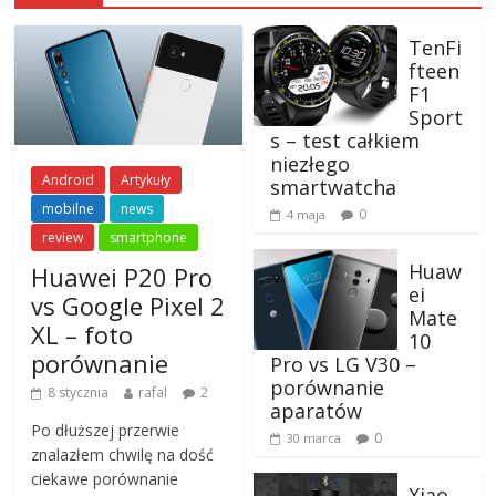
TenFi
fteen
F1
Sport
s – test całkiem
niezłego
Android
Artykuły
smartwatcha
mobilne
news
0
4 maja
review
smartphone
Huaw
Huawei P20 Pro
ei
vs Google Pixel 2
Mate
XL – foto
10
porównanie
Pro vs LG V30 –
porównanie
8 stycznia
rafal
2
aparatów
Po dłuższej przerwie
0
30 marca
znalazłem chwilę na dość
ciekawe porównanie
Xiao