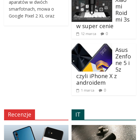
aparatów w dwóch
mi
smarfotnach, mowa o
Roid
Google Pixel 2 XL oraz
mi 3s
w super cenie
0
12 marca
Asus
Zenfo
ne 5 i
5z
czyli iPhone X z
androidem
0
1 marca
Recenzje
IT