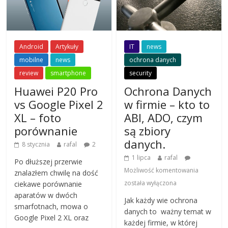
Android
Artykuły
IT
news
mobilne
news
ochrona danych
review
smartphone
security
Huawei P20 Pro
Ochrona Danych
vs Google Pixel 2
w firmie – kto to
XL – foto
ABI, ADO, czym
porównanie
są zbiory
danych.
8 stycznia
rafal
2
1 lipca
rafal
Po dłuższej przerwie
Możliwość komentowania
znalazłem chwilę na dość
została wyłączona
ciekawe porównanie
aparatów w dwóch
Jak każdy wie ochrona
smarfotnach, mowa o
danych to ważny temat w
Google Pixel 2 XL oraz
każdej firmie, w której